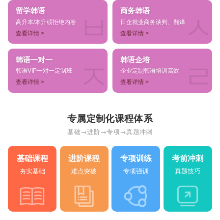
留学韩语
商务韩语
高升本/本升硕拒绝内卷
日企就业商务谈判、翻译
查看详情 >
查看详情 >
韩语一对一
韩语企培
韩语VIP一对一定制班
企业定制韩语培训高效
查看详情 >
查看详情 >
专属定制化课程体系
基础→进阶→专项→真题冲刺
基础课程
进阶课程
专项训练
考前冲刺
夯实基础
难点突破
专项强训
真题技巧