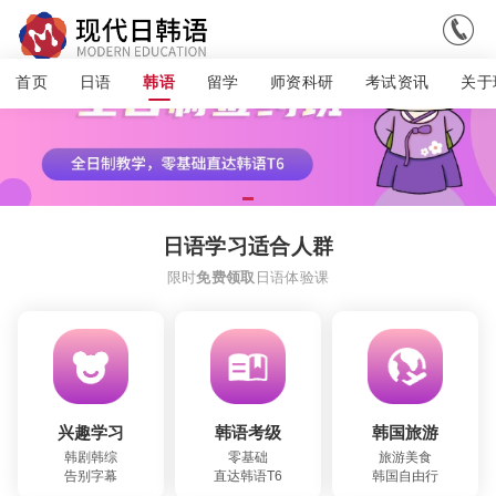

首页
日语
留学
师资科研
考试资讯
关于
韩语
日语学习适合人群
限时
日语体验课
免费领取
兴趣学习
韩语考级
韩国旅游
韩剧韩综
零基础
旅游美食
告别字幕
直达韩语T6
韩国自由行