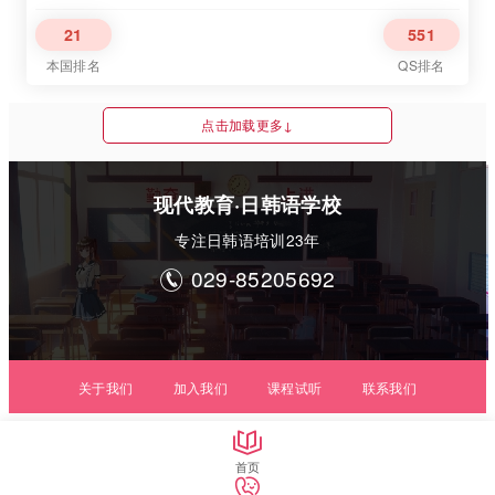
21
551
本国排名
QS排名
点击加载更多↓
现代教育·日韩语学校
专注日韩语培训23年
029-85205692

关于我们
加入我们
课程试听
联系我们

陕ICP备12010354号-2
首页
Copyright@2018 Rihanyu.com All Right Resverved

陕西现代日韩语职业培训学校 版权所有