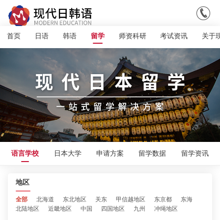

首页
日语
韩语
留学
师资科研
考试资讯
关于
语言学校
日本大学
申请方案
留学数据
留学资讯
地区
全部
北海道
东北地区
关东
甲信越地区
东京都
东海
北陆地区
近畿地区
中国
四国地区
九州
冲绳地区