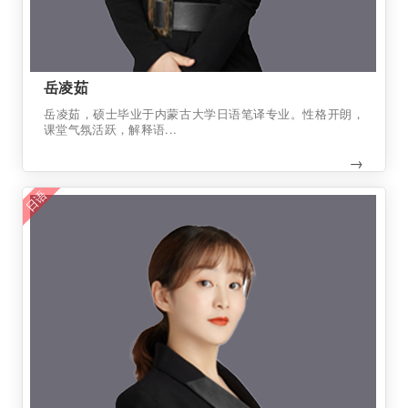
岳凌茹
岳凌茹，硕士毕业于内蒙古大学日语笔译专业。性格开朗，
课堂气氛活跃，解释语...
→
日语